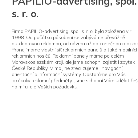
PAPILIO-advertising, spol.
s. r. o.
Firma PAPILIO-advertising, spol. s. r. o. byla založena v r.
1998. Od počátku působení se zabýváme převážně
outdoorovou reklamou, od návrhu až po konečnou realizac
Pronajímáme vlastní síť reklamních panelů a také mobilníc
reklamních nosičů. Reklamní panely máme po celém
Moravskoslezském kraji, ale jsme schopni zajistit i zbytek
České Republiky. Mimo jiné zrealizujeme i navigační,
orientační a informační systémy. Obstaráme pro Vás
jakékoliv reklamní předměty. Jsme schopní Vám udělat řeš
na míru, dle Vaších požadavku.